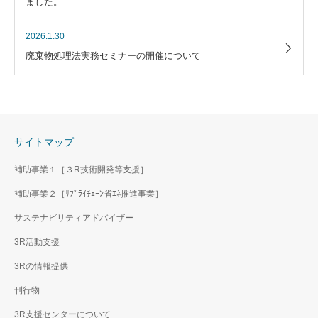
ました。
2026.1.30
廃棄物処理法実務セミナーの開催について
サイトマップ
補助事業１［３R技術開発等支援］
補助事業２［ｻﾌﾟﾗｲﾁｪｰﾝ省ｴﾈ推進事業］
サステナビリティアドバイザー
3R活動支援
3Rの情報提供
刊行物
3R支援センターについて