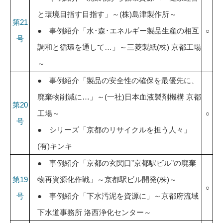
と環境目指す目指す」～(株)島津製作所～
第21
● 事例紹介「水･森･エネルギー製品生産の相互
○
号
調和と循環を通して…」～三菱製紙(株) 京都工場
～
● 事例紹介「製品の安全性の確保を最優先に、
廃棄物削減に…」～(一社)日本血液製剤機構 京都
第20
工場～
○
号
● シリーズ「京都のリサイクルを担う人々」
(有)キンキ
● 事例紹介「京都の玄関口”京都駅ビル”の廃棄
第19
物再資源化作戦」～京都駅ビル開発(株)～
○
号
● 事例紹介「下水汚泥を資源に」～京都府流域
下水道事務所 洛西浄化センター～