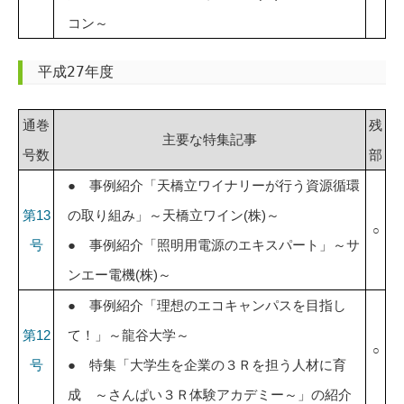
コン～
平成27年度
通巻
残
主要な特集記事
号数
部
● 事例紹介「天橋立ワイナリーが行う資源循環
第13
の取り組み」～天橋立ワイン(株)～
○
号
● 事例紹介「照明用電源のエキスパート」～サ
ンエー電機(株)～
● 事例紹介「理想のエコキャンパスを目指し
第12
て！」～龍谷大学～
○
号
● 特集「大学生を企業の３Ｒを担う人材に育
成 ～さんぱい３Ｒ体験アカデミー～」の紹介