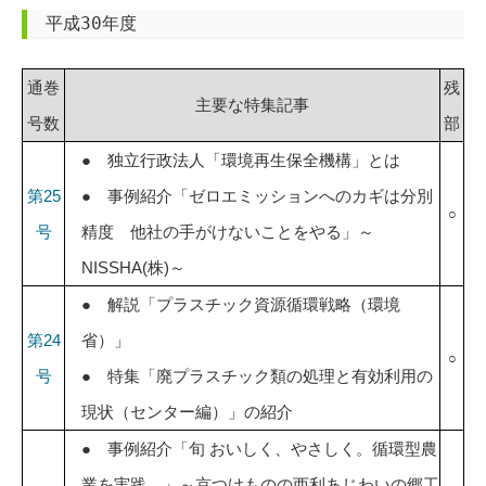
平成30年度
通巻
残
主要な特集記事
号数
部
● 独立行政法人「環境再生保全機構」とは
第25
● 事例紹介「ゼロエミッションへのカギは分別
○
号
精度 他社の手がけないことをやる」～
NISSHA(株)～
● 解説「プラスチック資源循環戦略（環境
第24
省）」
○
号
● 特集「廃プラスチック類の処理と有効利用の
現状（センター編）」の紹介
● 事例紹介「旬 おいしく、やさしく。循環型農
業を実践…」～京つけものの西利あじわいの郷工