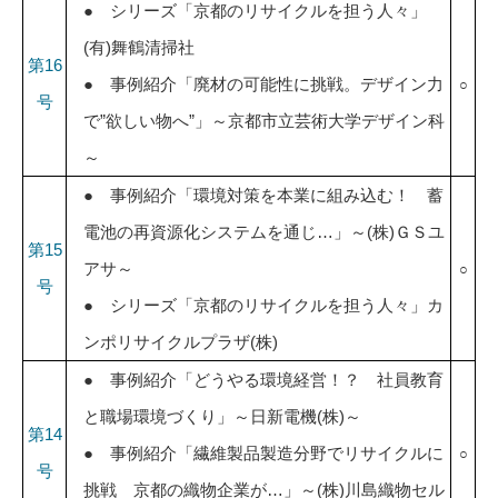
● シリーズ「京都のリサイクルを担う人々」
(有)舞鶴清掃社
第16
● 事例紹介「廃材の可能性に挑戦。デザイン力
○
号
で”欲しい物へ”」～京都市立芸術大学デザイン科
～
● 事例紹介「環境対策を本業に組み込む！ 蓄
電池の再資源化システムを通じ…」～(株)ＧＳユ
第15
アサ～
○
号
● シリーズ「京都のリサイクルを担う人々」カ
ンポリサイクルプラザ(株)
● 事例紹介「どうやる環境経営！？ 社員教育
と職場環境づくり」～日新電機(株)～
第14
● 事例紹介「繊維製品製造分野でリサイクルに
○
号
挑戦 京都の織物企業が…」～(株)川島織物セル