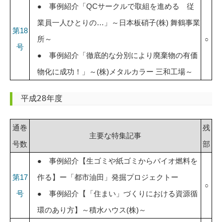
● 事例紹介「QCサークルで取組を進める 従
業員一人ひとりの…」～日本板硝子(株) 舞鶴事業
第18
所～
○
号
● 事例紹介「徹底的な分別により廃棄物の有価
物化に成功！」～(株)メタルカラー 三和工場～
平成28年度
通巻
残
主要な特集記事
号数
部
● 事例紹介【生ゴミや紙ゴミからバイオ燃料を
第17
作る】ー「都市油田」発掘プロジェクトー
○
号
● 事例紹介【「住まい」づくりにおける資源循
環のあり方】～積水ハウス(株)～