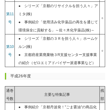
● シリーズ「京都のリサイクルを担う人々」ア
第11
ミタ(株)
○
号
● 事例紹介「使用済み化学薬品の再生を通じて
環境保全に貢献する」～佐々木化学薬品(株)～
● シリーズ「京都の３Ｒを担う人々」ホームケ
第10
ルン(株)
○
号
● 京都府産業廃棄物３R支援センター支援事業
の紹介（ゼロエミアドバイザー派遣事業など）
平成26年度
通巻
残
主要な特集記事
号数
部
● 事例紹介「京都丹波発！”ごま醤油”の商品化