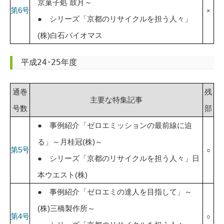
京菓子処 鼓月～
第6号
×
● シリーズ「京都のリサイクルを担う人々」
(株)白石バイオマス
平成24･25年度
通巻
残
主要な特集記事
号数
部
● 事例紹介「ゼロエミッションの最前線に迫
る」～月桂冠(株)～
第5号
○
● シリーズ「京都のリサイクルを担う人々」日
本ウエスト(株)
● 事例紹介「ゼロエミの達人を目指して」～
(株)三橋製作所～
第4号
○