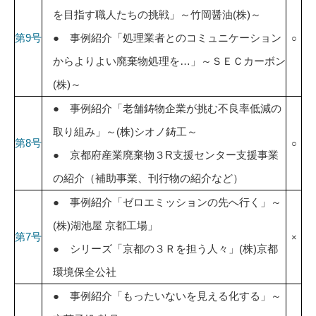
を目指す職人たちの挑戦」～竹岡醤油(株)～
第9号
● 事例紹介「処理業者とのコミュニケーション
○
からよりよい廃棄物処理を…」～ＳＥＣカーボン
(株)～
● 事例紹介「老舗鋳物企業が挑む不良率低減の
取り組み」～(株)シオノ鋳工～
第8号
○
● 京都府産業廃棄物３R支援センター支援事業
の紹介（補助事業、刊行物の紹介など）
● 事例紹介「ゼロエミッションの先へ行く」～
(株)湖池屋 京都工場」
第7号
×
● シリーズ「京都の３Ｒを担う人々」(株)京都
環境保全公社
● 事例紹介「もったいないを見える化する」～