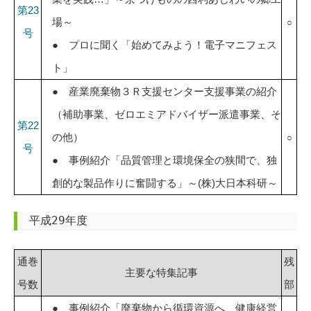
第23
場～
○
号
● プロに聞く「始めてみよう！電子マニフェス
ト」
● 産業廃棄物３Ｒ支援センター支援事業の紹介
（補助事業、ゼロエミアドバイザー派遣事業、そ
第22
の他）
○
号
● 事例紹介「品質管理と環境保全の狭間で、独
創的な製品作りに奮闘する」～(株)大日本科研～
平成29年度
通巻
残
主要な特集記事
号数
部
● 事例紹介「廃棄物から循環資源へ 健康経営