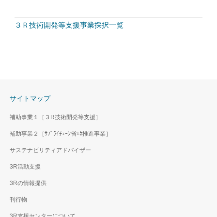
３Ｒ技術開発等支援事業採択一覧
サイトマップ
補助事業１［３R技術開発等支援］
補助事業２［ｻﾌﾟﾗｲﾁｪｰﾝ省ｴﾈ推進事業］
サステナビリティアドバイザー
3R活動支援
3Rの情報提供
刊行物
3R支援センターについて