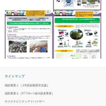
「３Ｒのススメ。」2026
年 夏号
本号では、コアレックス信栄
株式会社様の３Rの取組みを
「３Ｒのススメ。」2026
紹介します。
年 冬号
本号では、ティーエムシー株
式会社の３Rの取組みを紹介
します。
サイトマップ
補助事業１［３R技術開発等支援］
補助事業２［ｻﾌﾟﾗｲﾁｪｰﾝ省ｴﾈ推進事業］
「３Ｒのススメ。」2025
サステナビリティアドバイザー
年 秋号
ニュースレター「３Ｒの