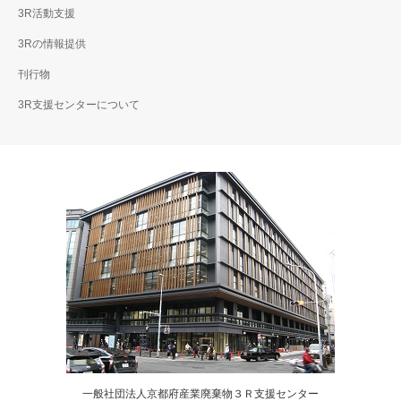
3R活動支援
ススメ。」2025年 冬号
本号では、株式会社ごみの学
校の３Rの取組みを紹介しま
本号では、株式会社GSユアサ
3Rの情報提供
す。
様の３Rの取組み
刊行物
（Vision2035）を紹介しま
す。
3R支援センターについて
一般社団法人京都府産業廃棄物３Ｒ支援センター