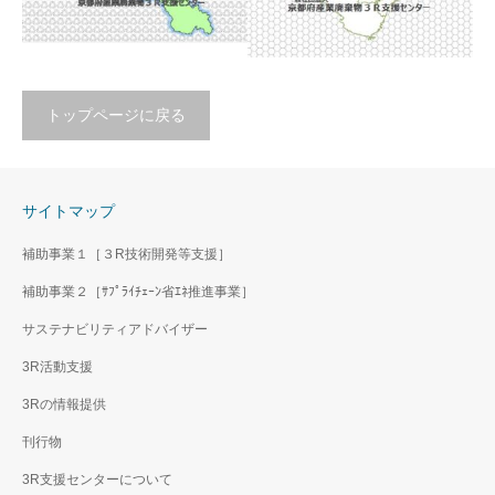
トップページに戻る
令和７年度 京都府・京都
サイトマップ
市 産業廃棄物 中間処理業
(別冊）広域版産業廃棄物
者一覧
中間処理業者名簿（令和2
補助事業１［３R技術開発等支援］
年度）（2020年発行A4版
補助事業２［ｻﾌﾟﾗｲﾁｪｰﾝ省ｴﾈ推進事業］
全13ページ）
サステナビリティアドバイザー
3R活動支援
3Rの情報提供
刊行物
3R支援センターについて