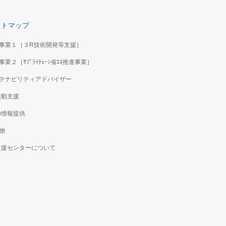
イトマップ
事業１［３R技術開発等支援］
事業２［ｻﾌﾟﾗｲﾁｪｰﾝ省ｴﾈ推進事業］
テナビリティアドバイザー
活動支援
の情報提供
物
支援センターについて