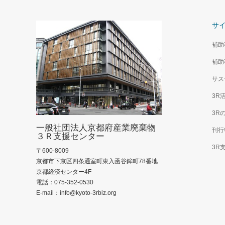
サ
補助
補助
サス
3R
3R
一般社団法人京都府産業廃棄物
刊行
３Ｒ支援センター
3R
〒600-8009
京都市下京区四条通室町東入函谷鉾町78番地
京都経済センター4F
電話：075-352-0530
E-mail：info@kyoto-3rbiz.org