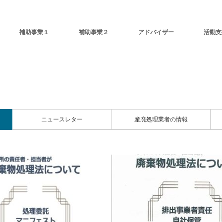
補助事業１
補助事業２
アドバイザー
活動支
ニュースレター
産廃処理業者の情報