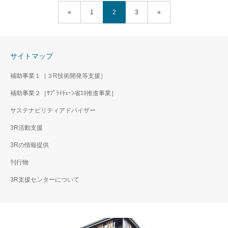
«
1
2
3
»
「３Ｒのススメ。」2021
「３Ｒのススメ。」2021
年春号（2021.5）
年冬号（2021.1）
サイトマップ
補助事業１［３R技術開発等支援］
補助事業２［ｻﾌﾟﾗｲﾁｪｰﾝ省ｴﾈ推進事業］
サステナビリティアドバイザー
3R活動支援
3Rの情報提供
刊行物
3R支援センターについて