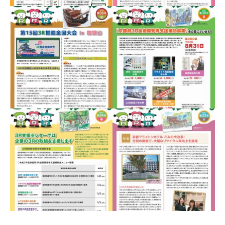
「3Rのススメ」３８号
（２０２２年秋）
「３Ｒのススメ。」2022
年早春号（第37号）
（2022.3）
「３Ｒのススメ。」2021
「３Ｒのススメ。」2021
年夏号（2021.7）
年秋号（第36号）
(2021.11)