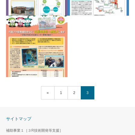
「３Ｒのススメ。」2020
「３Rのススメ。」2020
年秋号（2020.10）
年夏号（2020.7）
«
1
2
3
「３Rのススメ。」2020
年春号（2020.4）
サイトマップ
補助事業１［３R技術開発等支援］