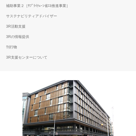
補助事業２［ｻﾌﾟﾗｲﾁｪｰﾝ省ｴﾈ推進事業］
サステナビリティアドバイザー
3R活動支援
3Rの情報提供
刊行物
3R支援センターについて