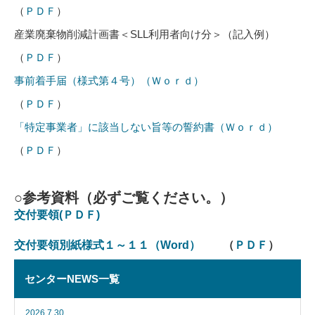
（
ＰＤＦ
）
産業廃棄物削減計画書＜SLL利用者向け分＞（記入例）
（
ＰＤＦ
）
事前着手届（様式第４号）（Ｗｏｒｄ）
（
ＰＤＦ
）
「特定事業者」に該当しない旨等の誓約書（Ｗｏｒｄ）
（
ＰＤＦ
）
○参考資料（必ずご覧ください。）
交付要領(ＰＤＦ)
交付要領別紙様式１～１１（Word）
（
ＰＤＦ
）
センターNEWS一覧
2026.7.30