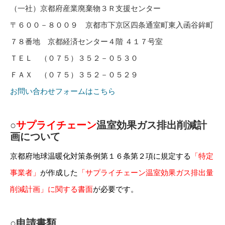
（一社）京都府産業廃棄物３Ｒ支援センター
〒６００－８００９ 京都市下京区四条通室町東入函谷鉾町
７８番地 京都経済センター４階 ４１７号室
ＴＥＬ （０７５）３５２－０５３０
ＦＡＸ （０７５）３５２－０５２９
お問い合わせフォームはこちら
○
サプライチェーン
温室効果ガス排出削減計
画について
京都府地球温暖化対策条例第１６条第２項に規定する
「特定
事業者」
が作成した
「サプライチェーン温室効果ガス排出量
削減計画」に関する書面
が必要です。
○申請書類