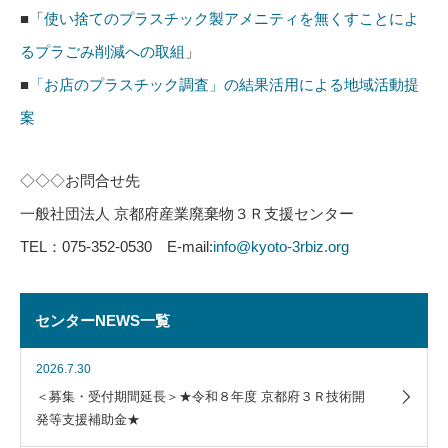
■「
使い捨てのプラスチック製アメニティを無くすことによ
るプラごみ削減への取組
」
■
「お店のプラスチック調査」の結果活用による地域活動提
案
◇◇◇お問合せ先
一般社団法人 京都府産業廃棄物３Ｒ支援センター
TEL：075-352-0530 E-mail:
info@kyoto-3rbiz.org
センターNEWS一覧
2026.7.30
＜募集・受付期間延長＞★令和８年度 京都府３Ｒ技術開
発等支援補助金★