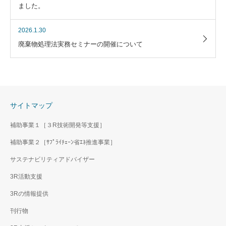
ました。
2026.1.30
廃棄物処理法実務セミナーの開催について
サイトマップ
補助事業１［３R技術開発等支援］
補助事業２［ｻﾌﾟﾗｲﾁｪｰﾝ省ｴﾈ推進事業］
サステナビリティアドバイザー
3R活動支援
3Rの情報提供
刊行物