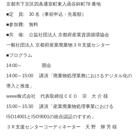
京都市下京区四条通室町東入函谷鉾町78 番地
■定 員: 30 名（事前申込・先着順）
■参加費: 無料
■共 催: 公益社団法人 京都府産業資源循環協会
一般社団法人 京都府産業廃棄物３Ｒ支援センター
■プログラム
14:00～ 開会
14:00～15:00 講演「廃棄物処理業務におけるデジタル化の
導入と推進」
weee株式会社 代表取締役ＣＥＯ 宗 大 介 様
15:00～15:30 講演「産業廃棄物処理事業における
ISO14001とISO9001の統合認証のすすめ」
３Ｒ支援センターコーディネーター 天 野 輝 芳 様