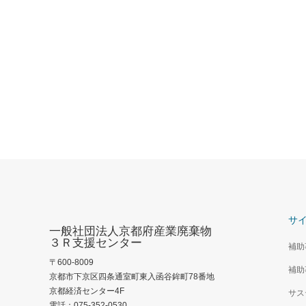
サ
一般社団法人京都府産業廃棄物
３Ｒ支援センター
補助
〒600-8009
補助
京都市下京区四条通室町東入函谷鉾町78番地
京都経済センター4F
サス
電話：075-352-0530