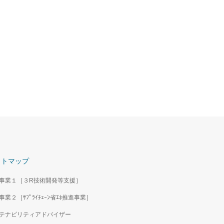
イトマップ
事業１［３R技術開発等支援］
事業２［ｻﾌﾟﾗｲﾁｪｰﾝ省ｴﾈ推進事業］
テナビリティアドバイザー