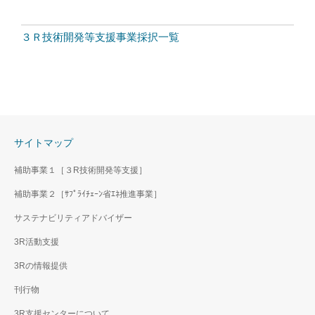
３Ｒ技術開発等支援事業採択一覧
サイトマップ
補助事業１［３R技術開発等支援］
補助事業２［ｻﾌﾟﾗｲﾁｪｰﾝ省ｴﾈ推進事業］
サステナビリティアドバイザー
3R活動支援
3Rの情報提供
刊行物
3R支援センターについて