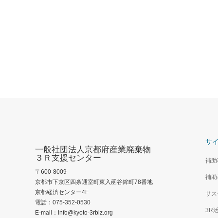
事業所の責任者・担当者が廃棄物処理法
事業所の
について知っておきたいこと３
について
サ
一般社団法人京都府産業廃棄物
３Ｒ支援センター
補助
〒600-8009
補助
京都市下京区四条通室町東入函谷鉾町78番地
京都経済センター4F
サス
電話：075-352-0530
3R
E-mail：info@kyoto-3rbiz.org