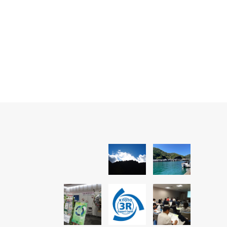
物処理法に
ES１)
ージ）