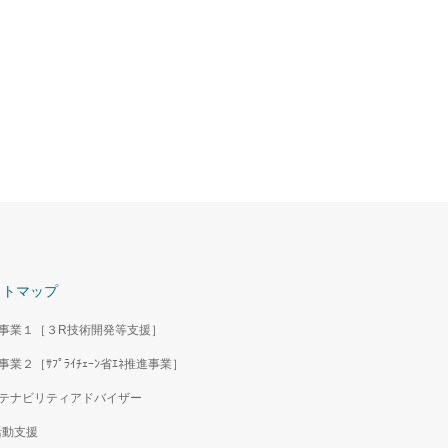
責任者・担当者が廃棄物処理法
知っておきたいこと２
事業所の責任者･担当者が廃棄
ついて知っておきたいこと（SERI
（2021年8月発行A5版全22ペ
イトマップ
事業１［３R技術開発等支援］
事業２［ｻﾌﾟﾗｲﾁｪｰﾝ省ｴﾈ推進事業］
テナビリティアドバイザー
活動支援