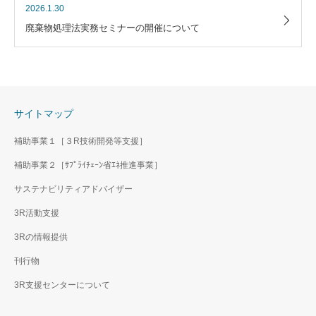
2026.1.30
廃棄物処理法実務セミナーの開催について
サイトマップ
補助事業１［３R技術開発等支援］
補助事業２［ｻﾌﾟﾗｲﾁｪｰﾝ省ｴﾈ推進事業］
サステナビリティアドバイザー
3R活動支援
3Rの情報提供
刊行物
3R支援センターについて