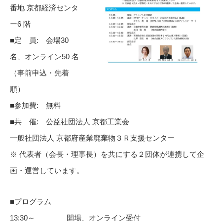
番地 京都経済センタ
ー6 階
■定 員: 会場30
名、オンライン50 名
（事前申込・先着
順）
■参加費: 無料
■共 催: 公益社団法人 京都工業会
一般社団法人 京都府産業廃棄物３Ｒ支援センター
※ 代表者（会⾧・理事⾧）を共にする２団体が連携して企
画・運営しています。
■プログラム
13:30～ 開場、オンライン受付