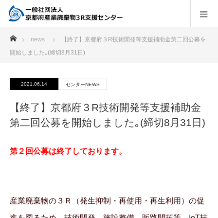
ホーム
news
【終了】京都府３R技術開発等支援補助金第二回公募を
開始しました｡(締切8月31日)
2021.06.14
センターNEWS
【終了】京都府３R技術開発等支援補助金
第二回公募を開始しました｡(締切8月31日)
第２回公募は終了しております。
産業廃棄物の３Ｒ（発生抑制・再使用・再生利用）
の
促
進を
図るため、技術開発、施設整備、販路開拓等、IoT技