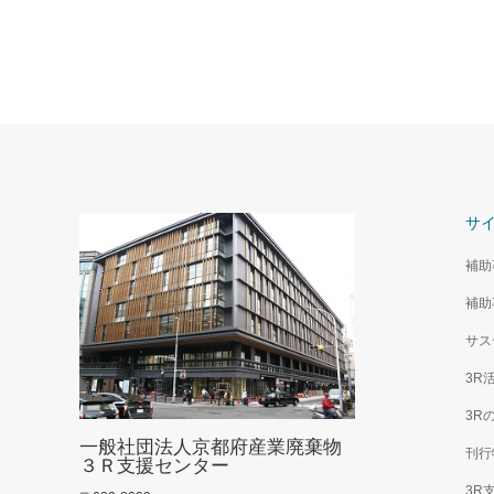
サ
補助
補助
サス
3R
3R
一般社団法人京都府産業廃棄物
刊行
３Ｒ支援センター
3R