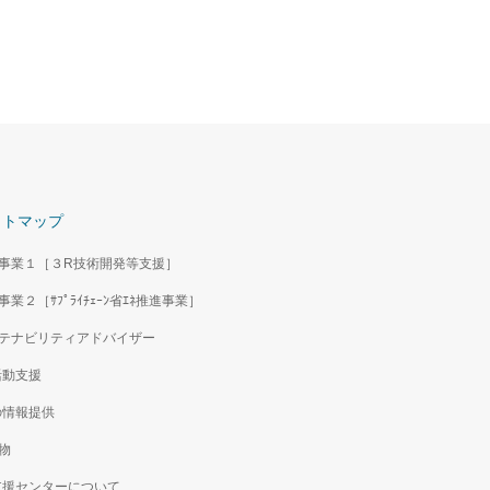
イトマップ
事業１［３R技術開発等支援］
事業２［ｻﾌﾟﾗｲﾁｪｰﾝ省ｴﾈ推進事業］
テナビリティアドバイザー
活動支援
の情報提供
物
支援センターについて