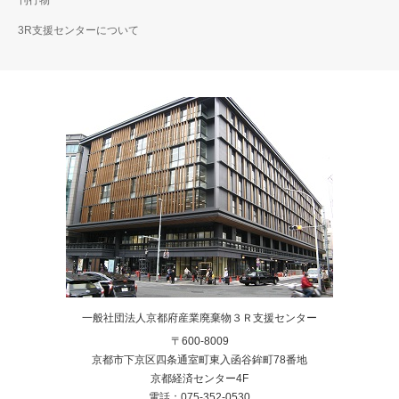
刊行物
3R支援センターについて
一般社団法人京都府産業廃棄物３Ｒ支援センター
〒600-8009
京都市下京区四条通室町東入函谷鉾町78番地
京都経済センター4F
電話：075-352-0530