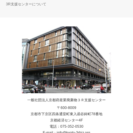
3R支援センターについて
一般社団法人京都府産業廃棄物３Ｒ支援センター
〒600-8009
京都市下京区四条通室町東入函谷鉾町78番地
京都経済センター4F
電話：075-352-0530
E-mail：info@kyoto-3rbiz.org