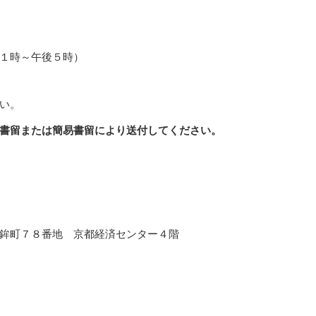
１時～午後５時）
い。
書留または簡易書留により送付してください。
鉾町７８番地 京都経済センター４階