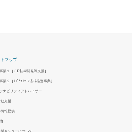
イトマップ
事業１［３R技術開発等支援］
事業２［ｻﾌﾟﾗｲﾁｪｰﾝ省ｴﾈ推進事業］
テナビリティアドバイザー
活動支援
の情報提供
物
支援センターについて