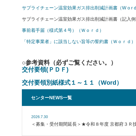
サプライチェーン温室効果ガス排出削減計画書（W o r 
サプライチェーン温室効果ガス排出削減計画書（記入
事前着手届（様式第４号）（Ｗｏｒｄ）
「特定事業者」に該当しない旨等の誓約書（Ｗｏｒｄ）
○参考資料（必ずご覧ください。）
交付要領(ＰＤＦ)
交付要領別紙様式１～１１（Word）
センターNEWS一覧
2026.7.30
＜募集・受付期間延長＞★令和８年度 京都府３Ｒ