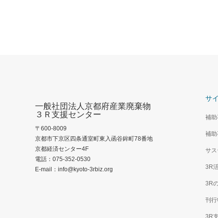
サ
一般社団法人京都府産業廃棄物
３Ｒ支援センター
補助
〒600-8009
補助
京都市下京区四条通室町東入函谷鉾町78番地
京都経済センター4F
サス
電話：075-352-0530
3R
E-mail：info@kyoto-3rbiz.org
3R
刊行
3R