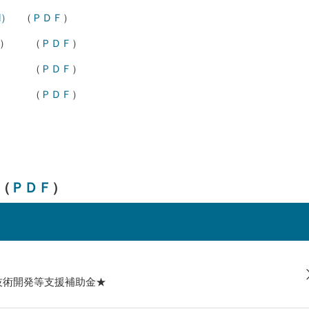
d）
（
ＰＤＦ
）
例） （
ＰＤＦ
）
（
ＰＤＦ
）
（
ＰＤＦ
）
（
ＰＤＦ
）
技術開発等支援補助金★